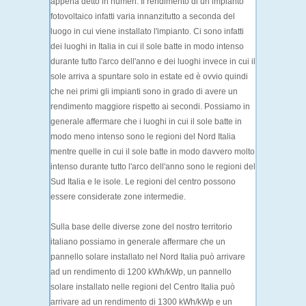
appena detto in numeri. Il rendimento di un impianto
fotovoltaico infatti varia innanzitutto a seconda del
luogo in cui viene installato l'impianto. Ci sono infatti
dei luoghi in Italia in cui il sole batte in modo intenso
durante tutto l'arco dell'anno e dei luoghi invece in cui il
sole arriva a spuntare solo in estate ed è ovvio quindi
che nei primi gli impianti sono in grado di avere un
rendimento maggiore rispetto ai secondi. Possiamo in
generale affermare che i luoghi in cui il sole batte in
modo meno intenso sono le regioni del Nord Italia
mentre quelle in cui il sole batte in modo davvero molto
intenso durante tutto l'arco dell'anno sono le regioni del
Sud Italia e le isole. Le regioni del centro possono
essere considerate zone intermedie.
Sulla base delle diverse zone del nostro territorio
italiano possiamo in generale affermare che un
pannello solare installato nel Nord Italia può arrivare
ad un rendimento di 1200 kWh/kWp, un pannello
solare installato nelle regioni del Centro Italia può
arrivare ad un rendimento di 1300 kWh/kWp e un