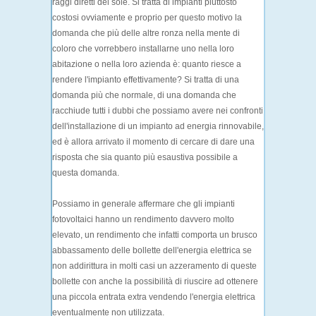
raggi diretti del sole. Si tratta di impianti piuttosto
costosi ovviamente e proprio per questo motivo la
domanda che più delle altre ronza nella mente di
coloro che vorrebbero installarne uno nella loro
abitazione o nella loro azienda è: quanto riesce a
rendere l'impianto effettivamente? Si tratta di una
domanda più che normale, di una domanda che
racchiude tutti i dubbi che possiamo avere nei confronti
dell'installazione di un impianto ad energia rinnovabile,
ed è allora arrivato il momento di cercare di dare una
risposta che sia quanto più esaustiva possibile a
questa domanda.
Possiamo in generale affermare che gli impianti
fotovoltaici hanno un rendimento davvero molto
elevato, un rendimento che infatti comporta un brusco
abbassamento delle bollette dell'energia elettrica se
non addirittura in molti casi un azzeramento di queste
bollette con anche la possibilità di riuscire ad ottenere
una piccola entrata extra vendendo l'energia elettrica
eventualmente non utilizzata.