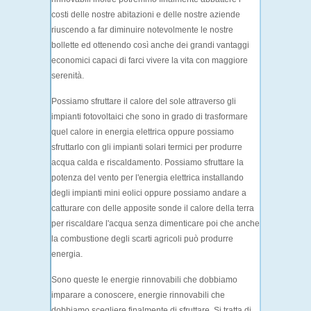
costi delle nostre abitazioni e delle nostre aziende
riuscendo a far diminuire notevolmente le nostre
bollette ed ottenendo così anche dei grandi vantaggi
economici capaci di farci vivere la vita con maggiore
serenità.
Possiamo sfruttare il calore del sole attraverso gli
impianti fotovoltaici che sono in grado di trasformare
quel calore in energia elettrica oppure possiamo
sfruttarlo con gli impianti solari termici per produrre
acqua calda e riscaldamento. Possiamo sfruttare la
potenza del vento per l'energia elettrica installando
degli impianti mini eolici oppure possiamo andare a
catturare con delle apposite sonde il calore della terra
per riscaldare l'acqua senza dimenticare poi che anche
la combustione degli scarti agricoli può produrre
energia.
Sono queste le energie rinnovabili che dobbiamo
imparare a conoscere, energie rinnovabili che
dobbiamo scegliere finalmente di sfruttare. Si tratta di