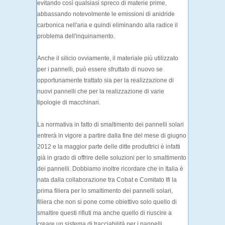
evitando così qualsiasi spreco di materie prime,
abbassando notevolmente le emissioni di anidride
carbonica nell'aria e quindi eliminando alla radice il
problema dell'inquinamento.
Anche il silicio ovviamente, il materiale più utilizzato
per i pannelli, può essere sfruttato di nuovo se
opportunamente trattato sia per la realizzazione di
nuovi pannelli che per la realizzazione di varie
tipologie di macchinari.
La normativa in fatto di smaltimento dei pannelli solari
entrerà in vigore a partire dalla fine del mese di giugno
2012 e la maggior parte delle ditte produttrici è infatti
già in grado di offrire delle soluzioni per lo smaltimento
dei pannelli. Dobbiamo inoltre ricordare che in Italia è
nata dalla collaborazione tra Cobat e Comitato Ifi la
prima filiera per lo smaltimento dei pannelli solari,
filiera che non si pone come obiettivo solo quello di
smaltire questi rifiuti ma anche quello di riuscire a
creare un sistema di tracciabilità per i pannelli