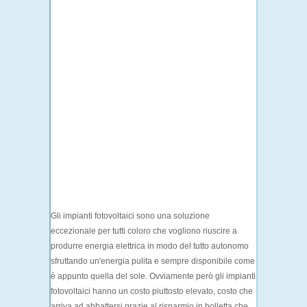
Gli impianti fotovoltaici sono una soluzione
eccezionale per tutti coloro che vogliono riuscire a
produrre energia elettrica in modo del tutto autonomo
sfruttando un'energia pulita e sempre disponibile come
è appunto quella del sole. Ovviamente però gli impianti
fotovoltaici hanno un costo piuttosto elevato, costo che
arriva ad abbattersi grazie al risparmio in bolletta che