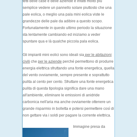
tetti delle case e delle aziende è infatti molto più
semplice vedere un pannello solare piuttosto che una
pale eolica, o meglio una pala mini eolica viste le
grandezze delle pale da adibire a questo scopo.
Fortunatamente in questo ultimo periodo la situazione
sta lentamente cambiando ed iniziamo a veder
spuntare qua e là qualche piccola pala eolica.
Gli impianti mini eolici sono ideali sia
per le abitazioni
civili
che
per le aziende
perché permettono di produrre
energia elettrica sfruttando una fonte energetica, quella
del vento ovviamente, sempre presente e soprattutto
pulita al cento per cento. Sfruttare una fonte energetica
pulita di questa tipologia significa dare una mano
all'ambiente, eliminare le emissioni di anidride
carbonica nell'aria ma anche ovviamente ottenere un
grande risparmio in bolletta e potersi permettere così di
non gettare via i soldi per pagare la corrente elettrica.
Immagine presa da