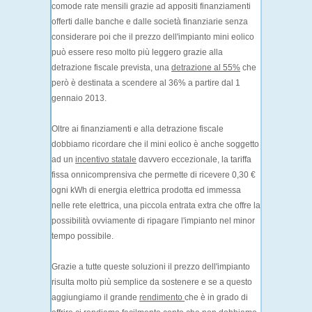
comode rate mensili grazie ad appositi finanziamenti
offerti dalle banche e dalle società finanziarie senza
considerare poi che il prezzo dell'impianto mini eolico
può essere reso molto più leggero grazie alla
detrazione fiscale prevista, una
detrazione al 55%
che
però è destinata a scendere al 36% a partire dal 1
gennaio 2013.
Oltre ai finanziamenti e alla detrazione fiscale
dobbiamo ricordare che il mini eolico è anche soggetto
ad un
incentivo statale
davvero eccezionale, la tariffa
fissa onnicomprensiva che permette di ricevere 0,30 €
ogni kWh di energia elettrica prodotta ed immessa
nelle rete elettrica, una piccola entrata extra che offre la
possibilità ovviamente di ripagare l'impianto nel minor
tempo possibile.
Grazie a tutte queste soluzioni il prezzo dell'impianto
risulta molto più semplice da sostenere e se a questo
aggiungiamo il grande
rendimento
che è in grado di