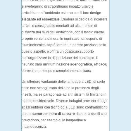
della casa. Come già sottolineato, in tutte le situazioni
si riveleranno di straordinario impatto visivo e
arricchiranno l'ambiente esterno con il loro
design
elegante ed essenziale
. Qualora si decida di ricorrere
ai fari, è consigliabile montarli ad alcuni metri di
distanza dai muri dell'abitazione, con il fascio diretto
proprio verso la dimora. In ogni caso, un esperto di
illuminotecnica saprà fornire un parere prezioso sotto
questo aspetto, e offrirà un cospicuo supporto
nell'organizzare la disposizione dei punti luce. Il
risultato sarà un'
illuminazione scenografica
, efficace,
durevole nel tempo e completamente sicura.
Un ulteriore vantaggio delle lampade a LED: di certo
esse non scongiurano del tutto la presenza degli
insetti, ma se paragonate ad altri sistemi la limitano in
modo considerevole. Diverse indagini provano che gli
spazi outdoor con tecnologia LED sono contraddistinti
da un
numero minore di zanzare
rispetto a quelli che
prevedono, per esempio, le lampadine a
incandescenza.