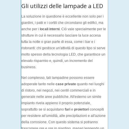
Gli utilizzi delle lampade a LED
La soluzione in questione è eccellente non solo per i
giardini, i patii e i cortili che circondano gli edifici, ma
anche per i
locali interni
. Ciò vale specialmente per le
strutture in cui è necessario lasciare la luce accesa
tutta la notte o gran parte di essa, come i bar e i
ristoranti: chi gestisce un'attività di questo tipo si serve
molto spesso della tecnologia LED, che garantisce un
elevato risparmio e, quindi, un incremento del
business.
Nel complesso, tali lampadine possono essere
adoperate tanto nelle
case private
quanto nei luoghi
di ristoro, nei negozi, nei centri commerciali e in
generale nelle aree pubbliche. All'esterno un simile
impianto rivela appieno il proprio potenziale,
soprattutto se si acquistano
fari
e
proiettori
concepiti
per resistere all'umidità, alle precipitazioni e all'azione
della corrosione. Con questo sistema si potranno
trascorrere ore e ore in giardino, magari leggendo un