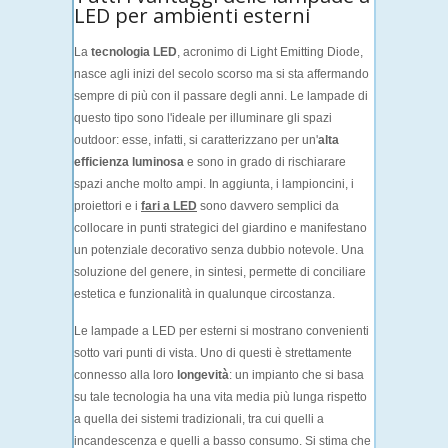
LED per ambienti esterni
La
tecnologia LED
, acronimo di
Light Emitting Diode
,
nasce agli inizi del secolo scorso ma si sta affermando
sempre di più con il passare degli anni. Le lampade di
questo tipo sono l'ideale per illuminare gli spazi
outdoor: esse, infatti, si caratterizzano per un'
alta
efficienza luminosa
e sono in grado di rischiarare
spazi anche molto ampi. In aggiunta, i lampioncini, i
proiettori e i
fari a LED
sono davvero semplici da
collocare in punti strategici del giardino e manifestano
un potenziale decorativo senza dubbio notevole. Una
soluzione del genere, in sintesi, permette di conciliare
estetica e funzionalità in qualunque circostanza.
Le lampade a LED per esterni si mostrano convenienti
sotto vari punti di vista. Uno di questi è strettamente
connesso alla loro
longevità
: un impianto che si basa
su tale tecnologia ha una vita media più lunga rispetto
a quella dei sistemi tradizionali, tra cui quelli a
incandescenza e quelli a basso consumo. Si stima che