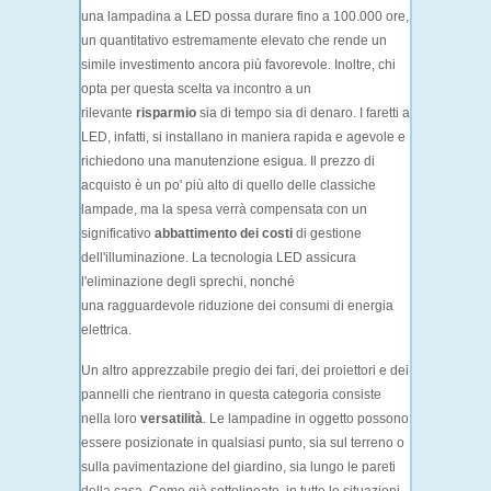
una lampadina a LED possa durare fino a 100.000 ore,
un quantitativo estremamente elevato che rende un
simile investimento ancora più favorevole. Inoltre, chi
opta per questa scelta va incontro a un
rilevante
risparmio
sia di tempo sia di denaro. I faretti a
LED, infatti, si installano in maniera rapida e agevole e
richiedono una manutenzione esigua. Il prezzo di
acquisto è un po' più alto di quello delle classiche
lampade, ma la spesa verrà compensata con un
significativo
abbattimento dei costi
di gestione
dell'illuminazione. La tecnologia LED assicura
l'eliminazione degli sprechi, nonché
una ragguardevole riduzione dei consumi di energia
elettrica.
Un altro apprezzabile pregio dei fari, dei proiettori e dei
pannelli che rientrano in questa categoria consiste
nella loro
versatilità
. Le lampadine in oggetto possono
essere posizionate in qualsiasi punto, sia sul terreno o
sulla pavimentazione del giardino, sia lungo le pareti