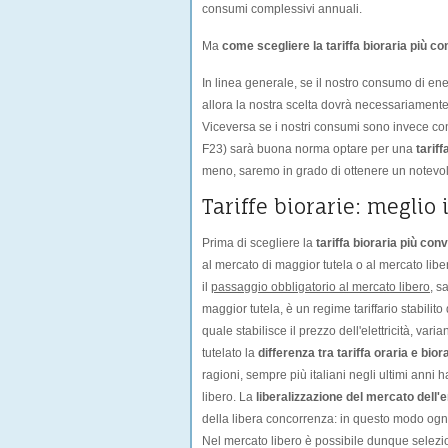
consumi complessivi annuali.
Ma
come scegliere la tariffa bioraria più c
In linea generale, se il nostro consumo di ene
allora la nostra scelta dovrà necessariament
Viceversa se i nostri consumi sono invece con
F23) sarà buona norma optare per una
tariff
meno, saremo in grado di ottenere un notevole 
Tariffe biorarie: meglio
Prima di scegliere la
tariffa bioraria più con
al mercato di maggior tutela o al mercato lib
il
passaggio obbligatorio al mercato libero
, s
maggior tutela, è un regime tariffario stabili
quale stabilisce il prezzo dell'elettricità, var
tutelato la
differenza tra tariffa oraria e bior
ragioni, sempre più italiani negli ultimi anni
libero. La
liberalizzazione del mercato dell'
della libera concorrenza: in questo modo ogn
Nel mercato libero è possibile dunque selezio