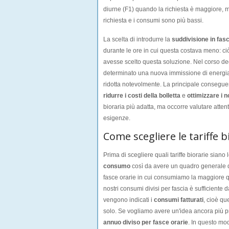
diurne (F1) quando la richiesta è maggiore, m
richiesta e i consumi sono più bassi.
La scelta di introdurre la
suddivisione in fas
durante le ore in cui questa costava meno: c
avesse scelto questa soluzione. Nel corso degl
determinato una nuova immissione di energia du
ridotta notevolmente. La principale consegu
ridurre i costi della bolletta
e
ottimizzare i 
bioraria più adatta, ma occorre valutare att
esigenze.
Come scegliere le tariffe 
Prima di scegliere quali tariffe biorarie siano
consumo
così da avere un quadro generale de
fasce orarie in cui consumiamo la maggiore qu
nostri consumi divisi per fascia è sufficiente 
vengono indicati i
consumi fatturati
, cioè qu
solo. Se vogliamo avere un'idea ancora più pre
annuo diviso per fasce orarie
. In questo mod