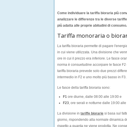
Come individuare la tariffa bioraria più co
analizzare le differenze tra le diverse tariff
più adatta alle proprie abitudini di consumo.
Tariffa monoraria o biorar
La tariffa bioraria permette di pagare l'energ
in cui viene utilizzata. Una divisione che ven
ore in cui il prezzo era inferiore. Le fasce ora
norma è consuetudine accorpare le fasce F2 e
tariffa bioraria prevede solo due prezzi differe
intermedio in F2 e uno molto più basso in F3.
Le fasce della tariffa bioraria sono:
F1
ore diurne, dalle 08:00 alle 19:00 e
F23
, ore serali e notturne dalle 19:00 all
La divisione in
tariffe biorarie
si basa sul fatt
giorno, rispondendo alla normale dinamica d
rispetto a quanta ne viene prodotta. Ne conse