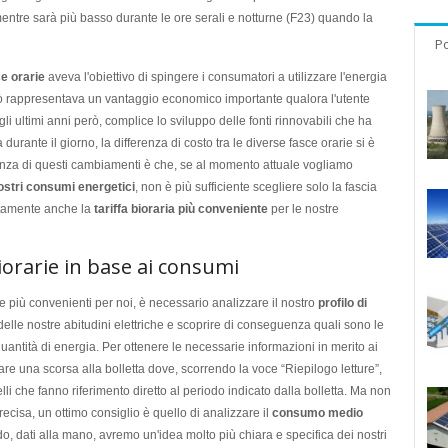
entre sarà più basso durante le ore serali e notturne (F23) quando la
Po
ce orarie
aveva l'obiettivo di spingere i consumatori a utilizzare l'energia
iò rappresentava un vantaggio economico importante qualora l'utente
i ultimi anni però, complice lo sviluppo delle fonti rinnovabili che ha
rante il giorno, la differenza di costo tra le diverse fasce orarie si è
enza di questi cambiamenti è che, se al momento attuale vogliamo
nostri consumi energetici
, non è più sufficiente scegliere solo la fascia
entamente anche la
tariffa bioraria più conveniente
per le nostre
biorarie in base ai consumi
 le più convenienti per noi, è necessario analizzare il nostro
profilo di
lle nostre abitudini elettriche e scoprire di conseguenza quali sono le
antità di energia. Per ottenere le necessarie informazioni in merito ai
dare una scorsa alla bolletta dove, scorrendo la voce “Riepilogo letture”,
elli che fanno riferimento diretto al periodo indicato dalla bolletta. Ma non
cisa, un ottimo consiglio è quello di analizzare il
consumo medio
o, dati alla mano, avremo un'idea molto più chiara e specifica dei nostri