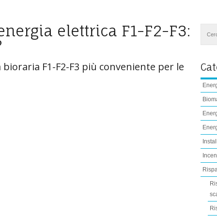
 energia elettrica F1-F2-F3:
?
a bioraria F1-F2-F3 più conveniente per le
Cat
Energ
Biom
Energ
Energ
Instal
Incent
Rispa
Ri
sc
Ri