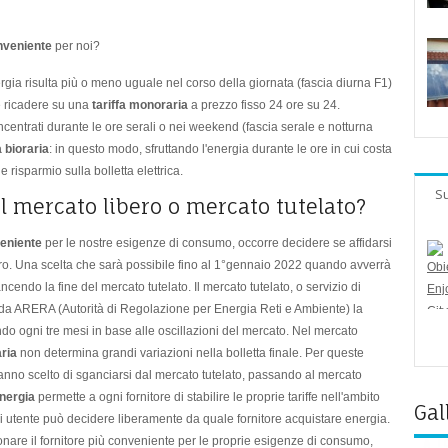
onveniente
per noi?
rgia risulta più o meno uguale nel corso della giornata (fascia diurna F1)
e ricadere su una
tariffa monoraria
a prezzo fisso 24 ore su 24.
centrati durante le ore serali o nei weekend (fascia serale e notturna
a bioraria
: in questo modo, sfruttando l'energia durante le ore in cui costa
risparmio sulla bolletta elettrica.
Su
 il mercato libero o mercato tutelato?
veniente
per le nostre esigenze di consumo, occorre decidere se affidarsi
ero. Una scelta che sarà possibile fino al 1°gennaio 2022 quando avverrà
ancendo la fine del mercato tutelato. Il mercato tutelato, o servizio di
to da ARERA (Autorità di Regolazione per Energia Reti e Ambiente) la
iando ogni tre mesi in base alle oscillazioni del mercato. Nel mercato
aria
non determina grandi variazioni nella bolletta finale. Per queste
 hanno scelto di sganciarsi dal mercato tutelato, passando al mercato
energia
permette a ogni fornitore di stabilire le proprie tariffe nell'ambito
Gal
i utente può decidere liberamente da quale fornitore acquistare energia.
nare il fornitore più conveniente per le proprie esigenze di consumo,