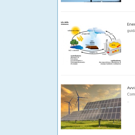
Ener
guid
Avvi
Come
..