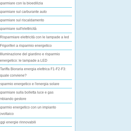
sparmiare con la bioedilizia
sparmiare sul carburante auto
sparmiare sul riscaldamento
parmiare sull'elettricità
Risparmiare elettricità con le lampade a led
Frigoriferi a risparmio energetico
Illuminazione del giardino e risparmio
energetico: le lampade a LED
Tariffa Bioraria energia elettrica F1-F2-F3:
quale conviene?
 risparmio energetico e l'energia solare
sparmiare sulla bolletta luce e gas
mbiando gestore
sparmio energetico con un impianto
tovoltaico
ggi energie rinnovabili