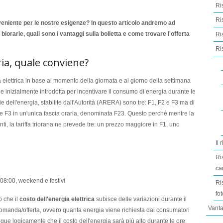
Ri
Ri
nveniente per le nostre esigenze? In questo articolo andremo ad
e biorarie, quali sono i vantaggi sulla bolletta e come trovare l'offerta
Ri
Ris
ia, quale conviene?
ia elettrica in base al momento della giornata e al giorno della settimana
ne inizialmente introdotta per incentivare il consumo di energia durante le
rie dell'energia, stabilite dall'Autorità (ARERA) sono tre: F1, F2 e F3 ma di
 F3 in un'unica fascia oraria, denominata F23. Questo perché mentre la
nti, la tariffa trioraria ne prevede tre: un prezzo maggiore in F1, uno
Il
Ri
ca
e 08:00, weekend e festivi
Ri
fo
o che il
costo dell'energia elettrica
subisce delle variazioni durante il
Vanta
omanda/offerta, ovvero quanta energia viene richiesta dai consumatori
gue logicamente che il costo dell'energia sarà più alto durante le ore