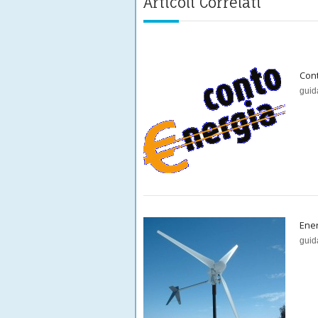
Articoli Correlati
Con
guid
Ener
guid