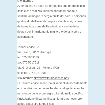
sito internet:
Azienda che ha sede a Perugia ma che opera in tutta
Italia e che realizza impianti energetici capaci di
sfruttare al meglio l'energia pulita del sole. Il personale
qualificato dell'azienda segue il cliente in ogni fase
della realizzazione dell'impianto ma anche della
ricerca del finanziamento migliore e della ricerca di
asicurazioni.
TermoService Srl
Via Teano, 50/52 - Perugia
tel: 075.5009559
fax: 075.5017918
Via G. Giuliani, 28 - Foligno (PG)
tel e fax: 0742.321298
sito internet:
http://www.termoservice.net/
La TermoService si occupa di impianti di riscaldamento
e di condizionamento ma ha deciso di gettarsi anche
nel mondo delle ecoenergie offrendo nello specifico
l'installazione di pannelli solari termici per ottenere
acqua calda sfruttando il sole.