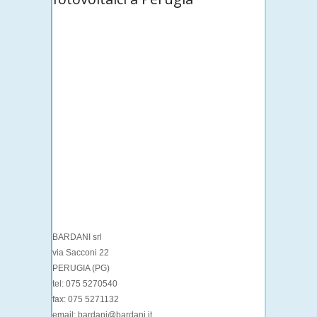
BARDANI srl
via Sacconi 22
PERUGIA (PG)
tel: 075 5270540
fax: 075 5271132
email: bardani@bardani.it