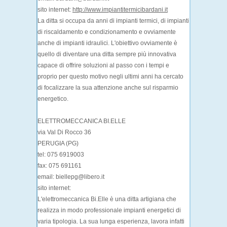
sito internet:
http://www.impiantitermicibardani.it
La ditta si occupa da anni di impianti termici, di impianti
di riscaldamento e condizionamento e ovviamente
anche di impianti idraulici. L'obiettivo ovviamente è
quello di diventare una ditta sempre più innovativa
capace di offrire soluzioni al passo con i tempi e
proprio per questo motivo negli ultimi anni ha cercato
di focalizzare la sua attenzione anche sul risparmio
energetico.
ELETTROMECCANICA BI.ELLE
via Val Di Rocco 36
PERUGIA (PG)
tel: 075 6919003
fax: 075 691161
email: biellepg@libero.it
sito internet:
L'elettromeccanica Bi.Elle è una ditta artigiana che
realizza in modo professionale impianti energetici di
varia tipologia. La sua lunga esperienza, lavora infatti