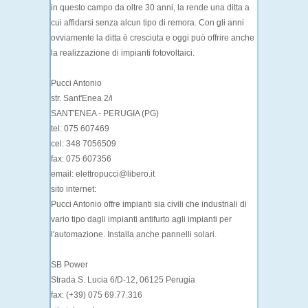
in questo campo da oltre 30 anni, la rende una ditta a
cui affidarsi senza alcun tipo di remora. Con gli anni
ovviamente la ditta è cresciuta e oggi può offrire anche
la realizzazione di impianti fotovoltaici.
Pucci Antonio
str. Sant'Enea 2/i
SANT'ENEA - PERUGIA (PG)
tel: 075 607469
cel: 348 7056509
fax: 075 607356
email: elettropucci@libero.it
sito internet:
Pucci Antonio offre impianti sia civili che industriali di
vario tipo dagli impianti antifurto agli impianti per
l'automazione. Installa anche pannelli solari.
SB Power
Strada S. Lucia 6/D-12, 06125 Perugia
fax: (+39) 075 69.77.316