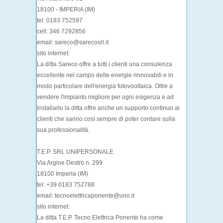
18100 - IMPERIA (IM)
tel: 0183 752597
cell: 346 7292856
email: sareco@sarecosrl.it
sito internet:
La ditta Sareco offre a tutti i clienti una consulenza
eccellente nel campo delle energie rinnovabili e in
modo particolare dell'energia fotovooltaica. Oltre a
vendere l'impianto migliore per ogni esigenza e ad
installarlo la ditta offre anche un supporto continuo ai
clienti che sanno così sempre di poter contare sulla
sua professionalità.
T.E.P. SRL UNIPERSONALE
Via Argine Destro n. 299
18100 Imperia (IM)
tel: +39 0183 752788
email: tecnoelettricaponente@uno.it
sito internet:
La ditta T.E.P. Tecno Elettrica Ponente ha come