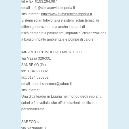
tel e fax: 0183.294.087
email: info@climaserviceimperia.it
sito internet:
http://www.climaserviceimperia.it
Sistemi solari fotovoltaici e sistemi solari termici di
ultima generazione ma anche impianti di
riscaldamento a pavimento, impianti di climatizzazione
a basso impatto ambientale e pompe di calore.
IMPIANTI FOTOVOLTAICI MATRIX 2000
via Massa 329/331
SANREMO (IM)
tel: 0184 530802
fax: 0184 530802
email: enelsi.sanremo@yahoo.it
sito internet:
Una ditta leader in Liguria nel mondo degli impianti
solari e fotovoltaici che offre soluzioni certificate e
personalizzate.
SARECO srl
via Nazionale 31