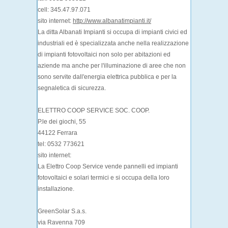
cell: 345.47.97.071
sito internet:
http://www.albanatimpianti.it/
La ditta Albanati Impianti si occupa di impianti civici ed
industriali ed è specializzata anche nella realizzazione
di impianti fotovoltaici non solo per abitazioni ed
aziende ma anche per l'illuminazione di aree che non
sono servite dall'energia elettrica pubblica e per la
segnaletica di sicurezza.
ELETTRO COOP SERVICE SOC. COOP.
P.le dei giochi, 55
44122 Ferrara
tel: 0532 773621
sito internet:
La Elettro Coop Service vende pannelli ed impianti
fotovoltaici e solari termici e si occupa della loro
installazione.
GreenSolar S.a.s.
via Ravenna 709