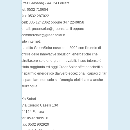
(fraz Gaibana) - 44124 Ferrara
tel: 0532 718684
fax: 0532 287022
cell: 335 1242362 oppure 347 2249858
email: greensolar@greensolar.it oppure
commerciale@greensolar.it
sito internet:
La ditta GreenSolar nasce nel 2002 con l'intento di
offrire delle innovative soluzioni energetiche che
sfruttasero solo energie rinnovabili. Il suo intenso è
stato raggiunto ed oggi GreenSolar offre pacchetti a
risparmio energetico davvero eccezionali capaci di far
risparmiare non solo sull'energia elettrica ma anche
sull'acqua.
Ka Solari
Via Giorgio Caselli 13/f
44124 Ferrara
tel: 0532 909516
fax: 0532 902920