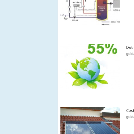
Detr
guid
Cost
guid