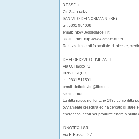
3 ESSE srl
Ctr. Scannatizzi
SAN VITO DEI NORMANNI (BR)
tel: 0831 984038
email: info@3essesardelli.it
sito internet:
http://www.3essesardelli.it/
Realizza impianti fotovoltaici di piccole, med
DE FLORIO VITO - IMPIANTI
Via O. Flacco 71
BRINDISI (BR)
tel: 0831 517591
email: defloriovito@libero.it
sito internet:
La ditta nasce nel lontano 1986 come ditta per 
ovviamente cresciuta ed ha cercato di stare s
energetico ideali per produrre energia pulita
INNOTECH SRL
Via F. Rosselli 27