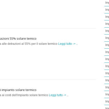
Im
Im
Im
Im
Im
azioni 55% solare temico
Im
a alle detrazioni al 55% per il solare termico
Leggi tutto ->
..
Im
Im
Im
Im
Im
Im
Imp
i impianto solare termico
Im
a ai costi dell'impianto solare termico
Leggi tutto ->
..
Im
Im