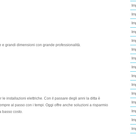
Im
Imp
Imp
Imp
Im
ie e grandi dimensioni con grande professionalità.
Im
Im
Im
Imp
Im
Im
le installazioni elettriche. Con il passare degli anni la ditta è
Im
empre al passo con i tempi. Oggi offre anche soluzioni a risparmio
Imp
 a basso costo.
Imp
Im