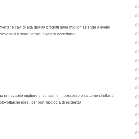
Im
Im
Im
verter e cavi di alta qualità prodotti dalle migliori aziende a livello
Im
fotovoltaici e solari termici davvero eccezionali.
Im
Im
Imp
Im
Im
Im
ia rinnovabile migliore di cui siamo in possesso e sa come sfruttarla.
Im
otovoltaiche ideali per ogni tipologia di esigenza.
Im
Im
Im
Im