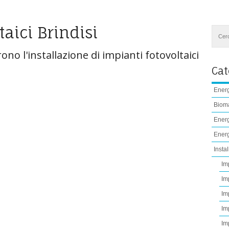
taici Brindisi
rono l'installazione di impianti fotovoltaici
Cat
Energ
Biom
Energ
Energ
Instal
Im
Im
Im
Im
Im