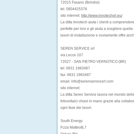
72015 Fasano (Brindisi)
tel: 0804425378
sito internet:
http://www.innotechsrl.eu/
La ditta Innotech aiuta i clienti a comprender
perfette per loro e gli aiuta a scegliere quella
lavori di installazione e ovviamente offre an
SEREN SERVICE srl
via Lecce 107
72027 - SAN PIETRO VERNOTICO (BR)
tel: 0831 1983487
fax: 0831 1983487
email: info@serenservicesrl.com
sito internet:
La ditta Seren Service lavora nel mondo della
fotovoltaici chiavi in mano grazie alla colla
ogni fase dei lavori.
South Energy
P.zza Matteotti,7