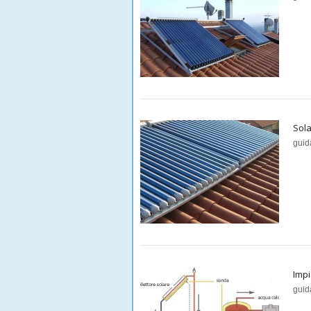
Sola
guid
Impi
guid