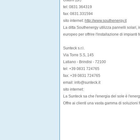
Ostuni (Br)
tel: 0831 364319
fax: 0831.331594
sito internet:
http://www.southenergy.it
La ditta Southenergy utilizza pannelli solari, in
europeo per offrire l'installazione di impianti 
Sunteck s.r.l.
Via Torre S.S, 145
Latiano - Brindisi - 72100
tel: +39 0831 724765
fax: +39 0831 724765
email: info@sunteck.it
sito internet:
La Sunteck sa che l'energia del sole è l'energ
Offre ai clienti una vasta gamma di soluzioni f