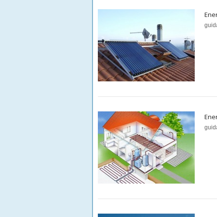
Ener
guid
Ener
guid