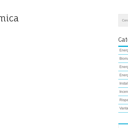
rmica
Cat
Energ
Biom
Energ
Energ
Instal
Incent
Rispa
Vanta