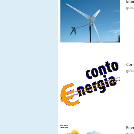
Ener
guid
Con
guid
Ener